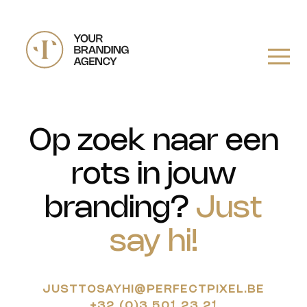
Op zoek naar een
rots in jouw
branding
?
Just
say hi!
JUSTTOSAYHI@PERFECTPIXEL.BE
+32 (0)3 501 23 21