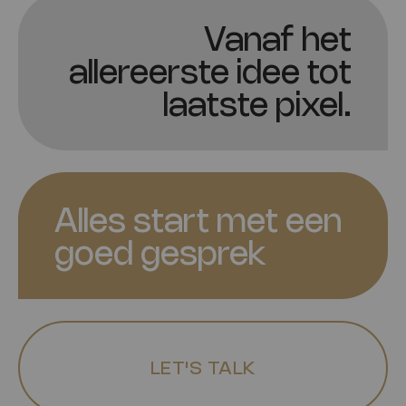
Vanaf het
allereerste idee tot
laatste pixel.
Alles start met een
goed gesprek
LET'S TALK